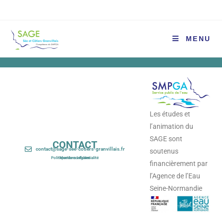
MENU
Les études et
l’animation du
SAGE sont
CONTACT
contact@sage-see-cotiers-granvillais.fr
soutenus
Politique de confidentialité
Mentions Légales
financièrement par
l’Agence de l’Eau
Seine-Normandie