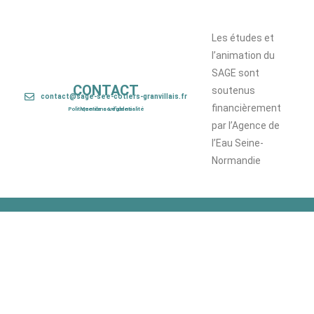
Les études et
l’animation du
SAGE sont
CONTACT
soutenus
contact@sage-see-cotiers-granvillais.fr
financièrement
Politique de confidentialité
Mentions Légales
par l’Agence de
l’Eau Seine-
Normandie